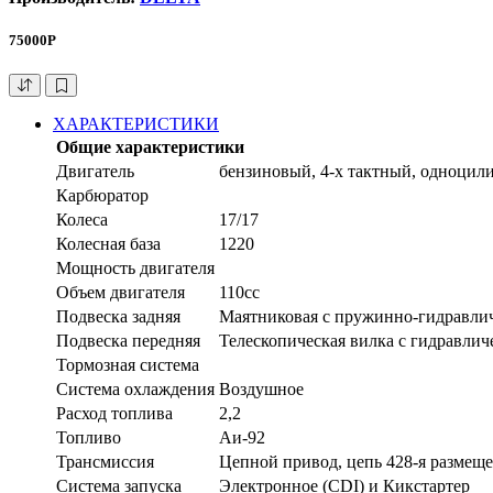
75000Р
ХАРАКТЕРИСТИКИ
Общие характеристики
Двигатель
бензиновый, 4-х тактный, одноцил
Карбюратор
Колеса
17/17
Колесная база
1220
Мощность двигателя
Объем двигателя
110сс
Подвеска задняя
Маятниковая с пружинно-гидравли
Подвеска передняя
Телескопическая вилка с гидравли
Тормозная система
Система охлаждения
Воздушное
Расход топлива
2,2
Топливо
Аи-92
Трансмиссия
Цепной привод, цепь 428-я размещ
Система запуска
Электронное (CDI) и Кикстартер