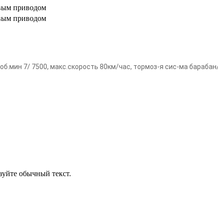
овым приводом
овым приводом
 об.мин 7/ 7500, макс.скорость 80км/час, тормоз-я сис-ма барабан
уйте обычный текст.