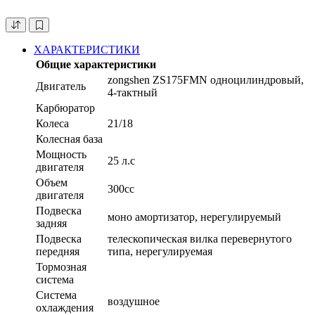
ХАРАКТЕРИСТИКИ
Общие характеристики
zongshen ZS175FMN одноцилиндровый,
Двигатель
4-тактный
Карбюратор
Колеса
21/18
Колесная база
Мощность
25 л.с
двигателя
Объем
300сс
двигателя
Подвеска
моно амортизатор, нерегулируемый
задняя
Подвеска
телескопическая вилка перевернутого
передняя
типа, нерегулируемая
Тормозная
система
Система
воздушное
охлаждения