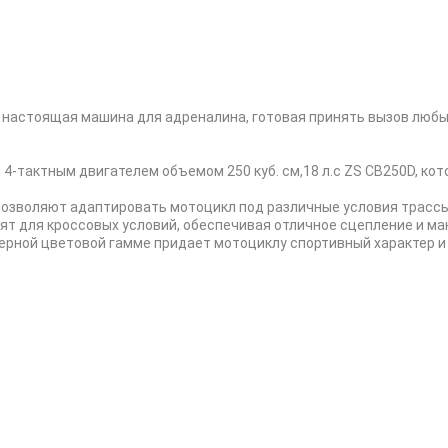
 а настоящая машина для адреналина, готовая принять вызов любы
4-тактным двигателем объемом 250 куб. см,18 л.с ZS CB250D, к
 позволяют адаптировать мотоцикл под различные условия трассы
дят для кроссовых условий, обеспечивая отличное сцепление и м
черной цветовой гамме придает мотоциклу спортивный характер и 