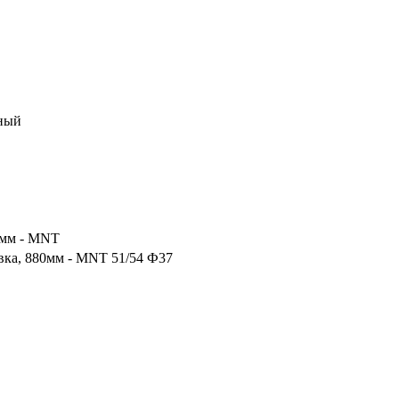
ный
 мм - MNT
вка, 880мм - MNT 51/54 Ф37